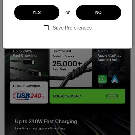
or
YES
NO
Save Preferences