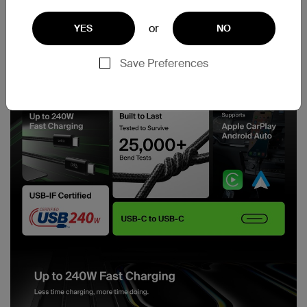
or
YES
NO
Save Preferences