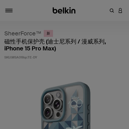
输入关键
登录
切换导航
SheerForce™
新
磁性手机保护壳 (迪士尼系列 / 漫威系列,
iPhone 15 Pro Max)
SKU:
MSA018qcTE-DY
客户评价 3.6 分（满分 5 分）