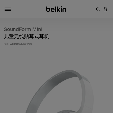
输入关键
登录
切换导航
SoundForm Mini
儿童无线贴耳式耳机
SKU:
AUD002btWTV3
客户评价 4.7 分（满分 5 分）