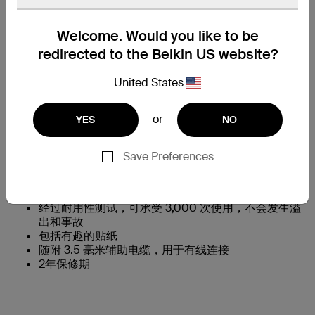
找到一个零售商
Welcome. Would you like to be
redirected to the Belkin US website?
United States
特色一览
or
YES
NO
专为儿童设计的优质耳机
电池续航时间为 28-30 小时，不间断聆听
最大音量 85dB* 保护孩子的耳朵
Save Preferences
内置麦克风
与流行的远程学习应用程序和设备兼容
直观的控件很容易让孩子使用
经过耐用性测试，可承受 3,000 次使用，不会发生溢
出和事故
包括有趣的贴纸
随附 3.5 毫米辅助电缆，用于有线连接
2年保修期