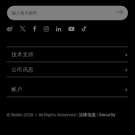
Belkin Weibo
Belkin Twitter
Belkin Facebook
Belkin Instagram
Belkin LInkedIn
Belkin Youtube
Belkin TikTo
技术支持
公司讯息
帐户
© Belkin 2026 | All Rights Reserved |
法律信息
|
Security