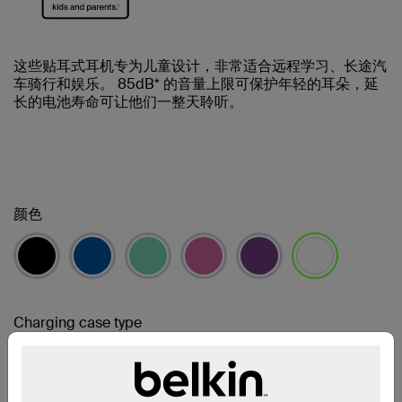
这些贴耳式耳机专为儿童设计，非常适合远程学习、长途汽
车骑行和娱乐。 85dB* 的音量上限可保护年轻的耳朵，延
长的电池寿命可让他们一整天聆听。
颜色
已选择
Charging case type
Micro-USB Cable
USB-C Cable
已选择