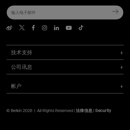
Belkin Weibo
Belkin Twitter
Belkin Facebook
Belkin Instagram
Belkin LInkedIn
Belkin Youtube
Belkin TikTo
技术支持
公司讯息
帐户
© Belkin 2026 | All Rights Reserved |
法律信息
|
Security