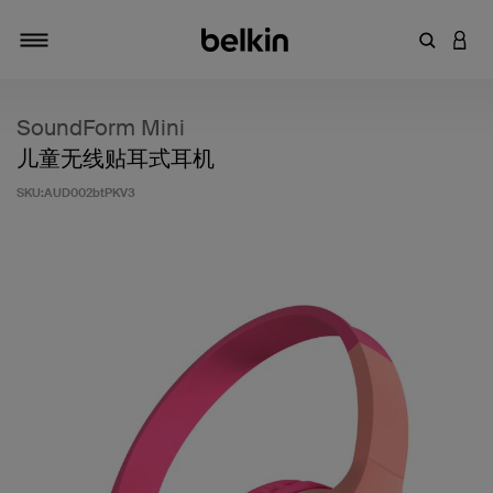
输入关键
登录
切换导航
SoundForm Mini
儿童无线贴耳式耳机
SKU:
AUD002btPKV3
客户评价 3.1 分（满分 5 分）