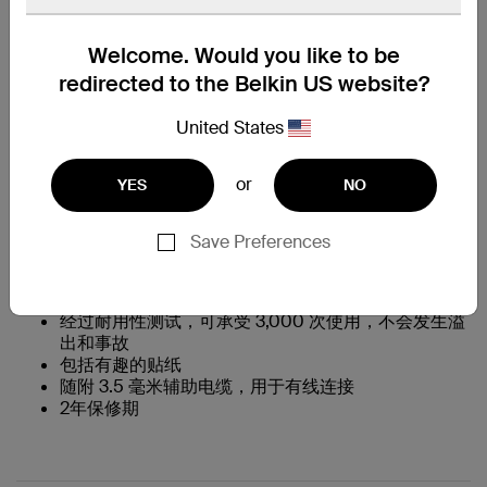
找到一个零售商
Welcome. Would you like to be
redirected to the Belkin US website?
United States
特色一览
or
YES
NO
专为儿童设计的优质耳机
电池续航时间为 28-30 小时，不间断聆听
最大音量 85dB* 保护孩子的耳朵
Save Preferences
内置麦克风
与流行的远程学习应用程序和设备兼容
直观的控件很容易让孩子使用
经过耐用性测试，可承受 3,000 次使用，不会发生溢
出和事故
包括有趣的贴纸
随附 3.5 毫米辅助电缆，用于有线连接
2年保修期