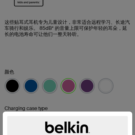
这些贴耳式耳机专为儿童设计，非常适合远程学习、长途汽
车骑行和娱乐。 85dB* 的音量上限可保护年轻的耳朵，延
长的电池寿命可让他们一整天聆听。
颜色
已选择
Charging case type
Micro-USB Cable
USB-C Cable
已选择