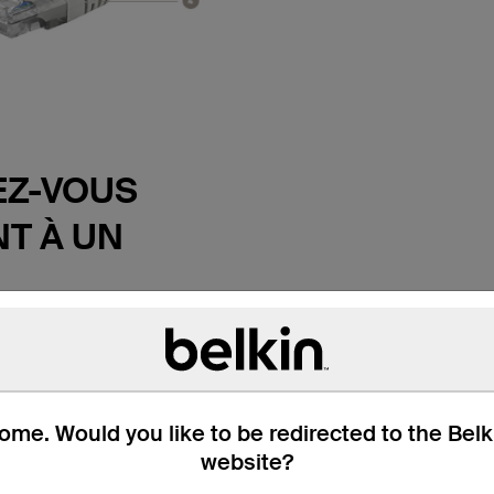
Z-VOUS
T À UN
TEURS
et profitez de transmissions
e câble Belkin de
 CAT6. Ce câble de
me. Would you like to be redirected to the Bel
met de connecter un
website?
 de bureau à une prise
outeur ou un autre