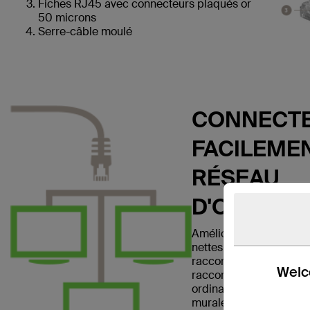
Fiches RJ45 avec connecteurs plaqués or
50 microns
Serre-câble moulé
CONNECTE
FACILEMEN
RÉSEAU
D'ORDINA
Améliorez votre réseau 
nettes et claires avec l
raccordement Ethernet
Welco
raccordement vous per
ordinateur portable ou
murale, un modem, un r