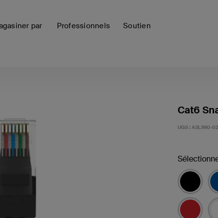
gasiner par
Professionnels
Soutien
Cat6 Sna
UGS :
A3L980-02
Sélectionne