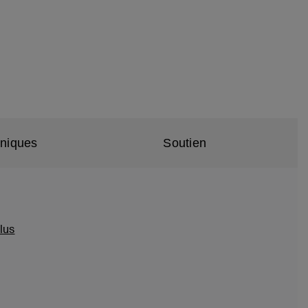
hniques
Soutien
lus