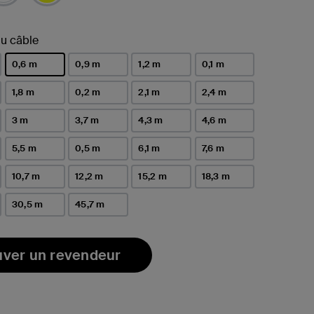
u câble
0,6 m
0,9 m
1,2 m
0,1 m
sélectionné(s)
1,8 m
0,2 m
2,1 m
2,4 m
3 m
3,7 m
4,3 m
4,6 m
5,5 m
0,5 m
6,1 m
7,6 m
10,7 m
12,2 m
15,2 m
18,3 m
30,5 m
45,7 m
uver un revendeur