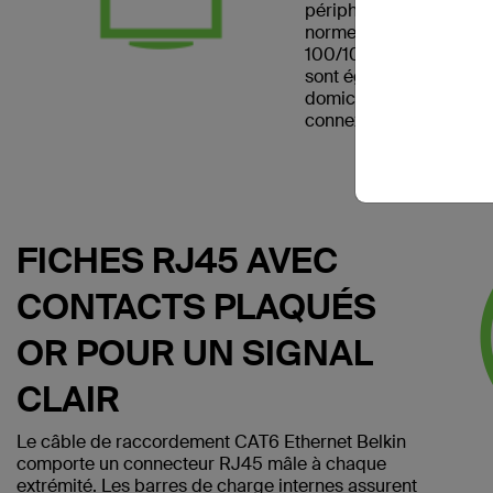
périphérique réseau. Il
norme CAT6 et peut être
100/1000BASE-T. Les 
sont également pratiqu
domicile et les chambre
connexion Internet filair
FICHES RJ45 AVEC
CONTACTS PLAQUÉS
OR POUR UN SIGNAL
CLAIR
Le câble de raccordement CAT6 Ethernet Belkin
comporte un connecteur RJ45 mâle à chaque
extrémité. Les barres de charge internes assurent