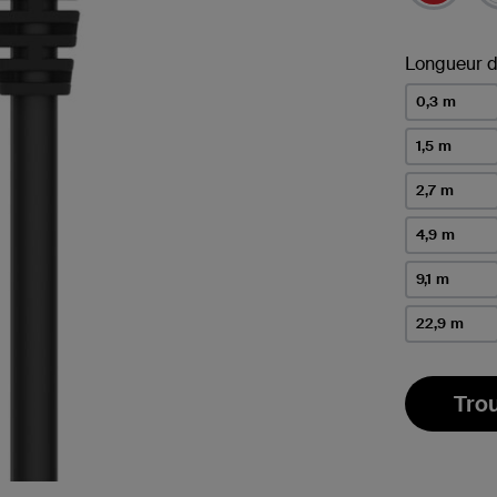
Longueur d
0,3 m
1,5 m
2,7 m
4,9 m
9,1 m
22,9 m
Tro