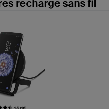
res recharge sans fil
4.5
(46)