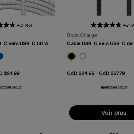
4.8
(45)
4.7
(9
BoostCharge
B-C vers USB-C 60 W
Câble USB-C vers USB-C de
D $24,99
Prix:
CAD $24,99
-
CAD $37,79
uter au panier
Ajouter au panier
Voir plus