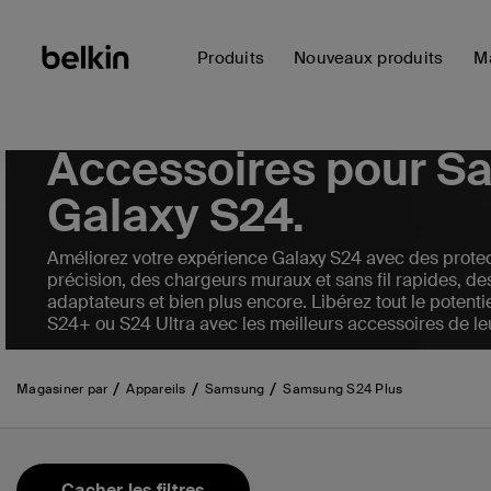
Produits
Nouveaux produits
Ma
Accessoires pour 
Galaxy S24.
Améliorez votre expérience Galaxy S24 avec des protec
précision, des chargeurs muraux et sans fil rapides, d
adaptateurs et bien plus encore. Libérez tout le potenti
S24+ ou S24 Ultra avec les meilleurs accessoires de le
Magasiner par
Appareils
Samsung
Samsung S24 Plus
Cacher les filtres