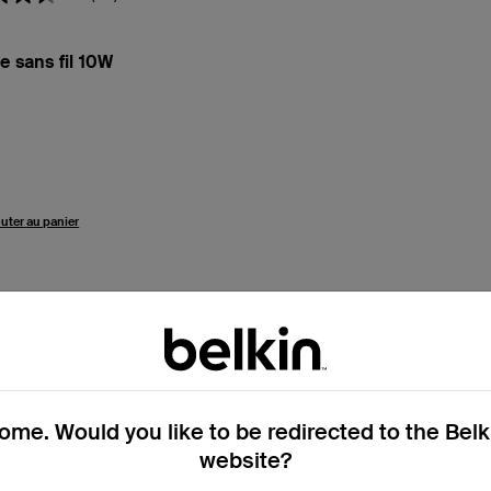
e sans fil 10W
uter au panier
 charge sans fil
me. Would you like to be redirected to the Bel
website?