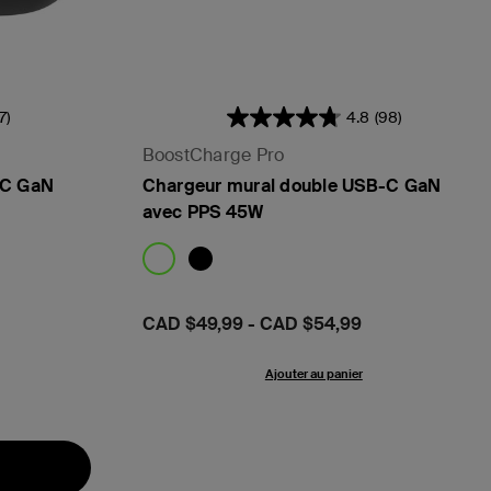
17)
4.8
(98)
BoostCharge Pro
-C GaN
Chargeur mural double USB-C GaN
avec PPS 45W
Prix:
CAD $49,99
-
CAD $54,99
Ajouter au panier