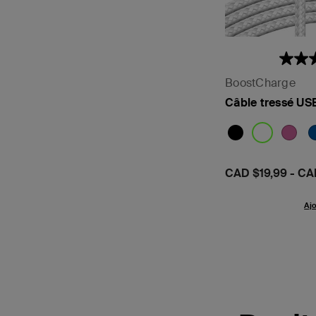
BoostCharge
Câble tressé US
Prix:
CAD $19,99
-
CA
Ajo