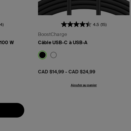
4)
4.5
(15)
BoostCharge
 100 W
Câble USB-C à USB-A
Prix:
CAD $14,99
-
CAD $24,99
Ajouter au panier