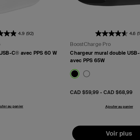
4.9
(92)
4.6
(
o
BoostCharge Pro
 USB-C® avec PPS 60 W
Chargeur mural double USB
avec PPS 65W
Prix:
CAD $59,99
-
CAD $68,99
uter au panier
Ajouter au panier
Voir plus