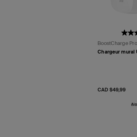
BoostCharge Pr
Chargeur mural
Prix:
CAD $49,99
Ajo