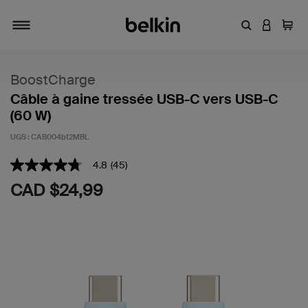
Entrez un mot
CONNEXI
Panie
Activer/désactiver la navigation
BoostCharge
Câble à gaine tressée USB-C vers USB-C
(60 W)
UGS :
CAB004bt2MBL
5 sur 5 (avis clients)
4.8
(45)
4.8
étoiles
CAD $24,99
sur
5
,
valeur
de
note
moyenne.
Read
45
Reviews.
Lien