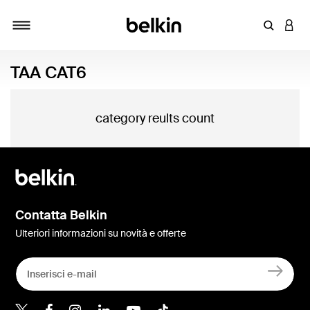
Inserisci 
ACCE
Attiva/Disattiva navigazione
TAA CAT6
category reults count
Contatta Belkin
Ulteriori informazioni su novità e offerte
Belkin Twitter
Belkin Facebook
Belkin Instagram
Belkin LinkedIn
Belkin Youtube
Belkin TikTok