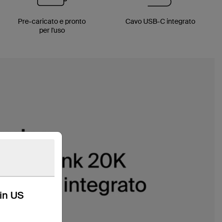
Pre-caricato e pronto
Cavo USB-C integrato
per l'uso
kin US