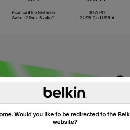
Ricarica il tuo Nintendo
30 W PD
Switch 2 fino a 3 volte**
2 USB-C e 1 USB-A
me. Would you like to be redirected to the Bel
website?