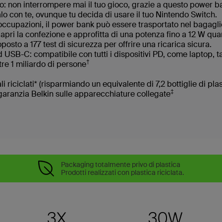
: non interrompere mai il tuo gioco, grazie a questo power ban
lo con te, ovunque tu decida di usare il tuo Nintendo Switch.
eoccupazioni, il power bank può essere trasportato nel bagagl
 apri la confezione e approfitta di una potenza fino a 12 W qu
oposto a 177 test di sicurezza per offrire una ricarica sicura.
SB-C: compatibile con tutti i dispositivi PD, come laptop, tab
†
tre 1 miliardo di persone
li riciclati* (risparmiando un equivalente di 7,2 bottiglie di pla
‡
 garanzia Belkin sulle apparecchiature collegate
Packaging totalmente privo di plastica
Prodotti realizzati con plastica riciclata.