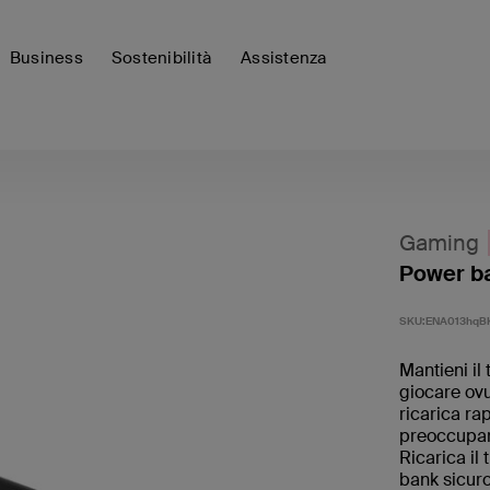
Business
Sostenibilità
Assistenza
Gaming
Power ba
SKU:
ENA013hqB
Mantieni il
giocare ovu
ricarica ra
preoccupart
Ricarica il
bank sicuro