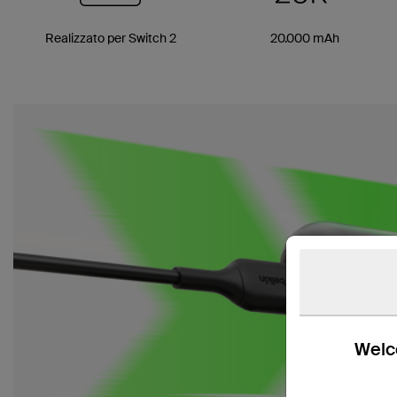
Realizzato per Switch 2
20.000 mAh
Welco