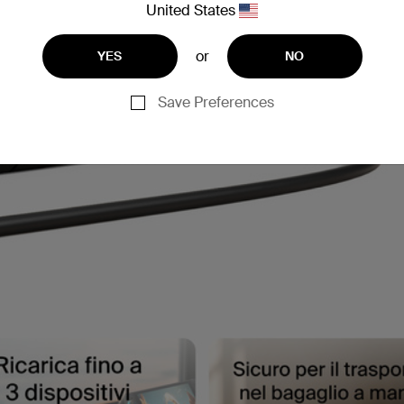
United States
or
YES
NO
Save Preferences