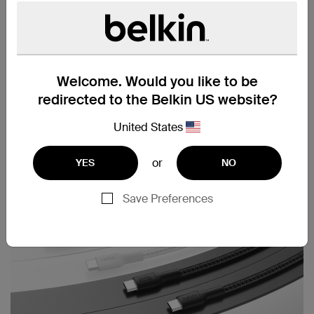
Welcome. Would you like to be
Fascetta per cavo inclusa
redirected to the Belkin US website?
United States
or
YES
NO
Save Preferences