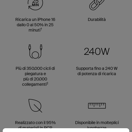
Ricarica un iPhone 16
Durabilità
dallo 0 al 50% in 25
†
minuti
Più di 350.000 cicli di
Supporta fino a 240 W
piegatura e
di potenza di ricarica
più di 20.000
‡
collegamenti
Realizzato con il 95%
Disponibile in molteplici
di materiali in PCR
lunghezze