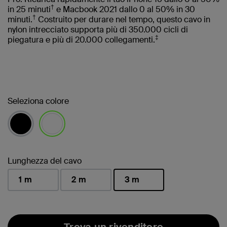
†
in 25 minuti
e Macbook 2021 dallo 0 al 50% in 30
†
minuti.
Costruito per durare nel tempo, questo cavo in
nylon intrecciato supporta più di 350.000 cicli di
‡
piegatura e più di 20.000 collegamenti.
Seleziona colore
selezionato/i
Lunghezza del cavo
1 m
2 m
3 m
selezionato/i
Trova un rivenditore