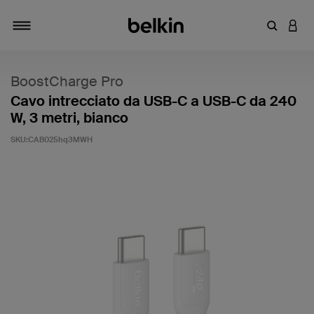
Inserisci 
ACCE
Attiva/Disattiva navigazione
BoostCharge Pro
Cavo intrecciato da USB-C a USB-C da 240
W, 3 metri, bianco
SKU:
CAB025hq3MWH
4,4 di 5 - Valutazione clienti