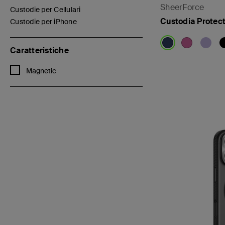
SheerForce
Custodie per Cellulari
Filtra per Categorie: Custodie per Cellulari
Custodia Protect
Custodie per iPhone
selezionato/i Filtro applicato per Categorie: Custodie per iPhone
Caratteristiche
Filtra per Caratteristiche: Magnetic
Magnetic
Price: