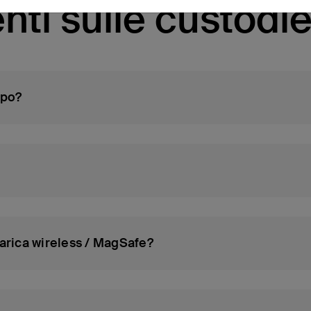
ti sulle custodie
mpo?
carica wireless / MagSafe?