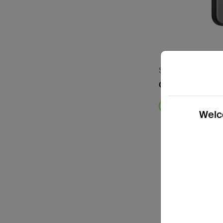
SheerForce
Novi
Custodia Grip pe
Welco
Price: