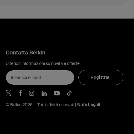
Contatta Belkin
Ulteriori informazioni su novità e offerte
Registrati
Belkin Twitter
Belkin Facebook
Belkin Instagram
Belkin LinkedIn
Belkin Youtube
Belkin TikTok
© Belkin 2026 | Tutti i diritti riservati |
Note Legali