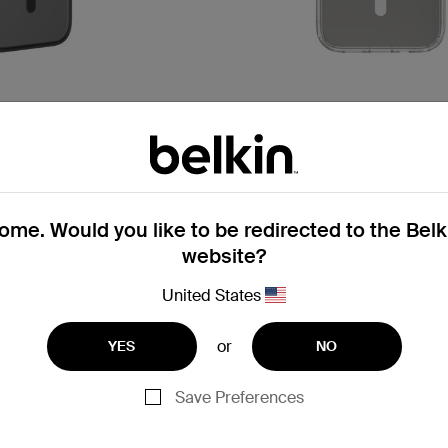
SheerForce™
tà
Custodia Protettiva, Antimic
r iPhone 17 Series
Magnetica per iPhone 15 e 14
me. Would you like to be redirected to the Bel
website?
Price:
United States
or
YES
NO
Save Preferences