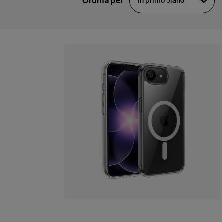
Ordina per
In primo piano