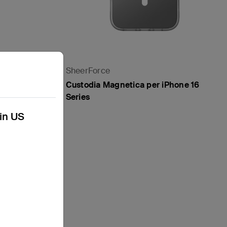
SheerForce
robica e
Custodia Magnetica per iPhone 16
 Series
Series
kin US
Price: