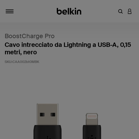
Inserisci 
ACCE
Attiva/Disattiva navigazione
BoostCharge Pro
Cavo intrecciato da Lightning a USB-A, 0,15
metri, nero
SKU:
CAA002bt0MBK
4,4 di 5 - Valutazione clienti