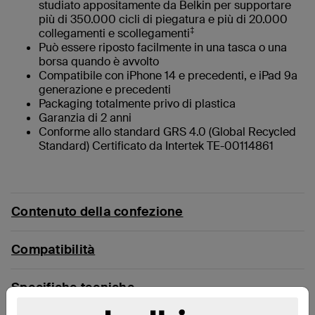
studiato appositamente da Belkin per supportare
più di 350.000 cicli di piegatura e più di 20.000
‡
collegamenti e scollegamenti
Può essere riposto facilmente in una tasca o una
borsa quando è avvolto
Compatibile con iPhone 14 e precedenti, e iPad 9a
generazione e precedenti
Packaging totalmente privo di plastica
Garanzia di 2 anni
Conforme allo standard GRS 4.0 (Global Recycled
Standard) Certificato da Intertek TE-00114861
Contenuto della confezione
Compatibilità
Specifiche tecniche