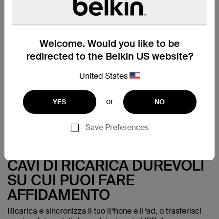
Assistenza
Welcome. Would you like to be
redirected to the Belkin US website?
United States
or
YES
NO
Save Preferences
CAVI DI RICARICA DUREVOLI
SU CUI PUOI FARE
AFFIDAMENTO
Ricarica e sincronizza il tuo iPhone e iPad, o trasferisci