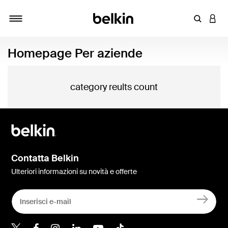
Inserisci 
ACCE
Attiva/Disattiva navigazione
Homepage Per aziende
category reults count
Contatta Belkin
Ulteriori informazioni su novità e offerte
Belkin Twitter
Belkin Facebook
Belkin Instagram
Belkin LinkedIn
Belkin Youtube
Belkin TikTok