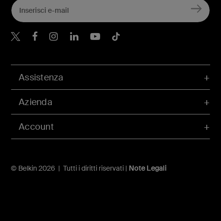
Belkin Twitter
Belkin Facebook
Belkin Instagram
Belkin LinkedIn
Belkin Youtube
Belkin TikTok
Assistenza
Azienda
Account
© Belkin 2026 | Tutti i diritti riservati |
Note Legali