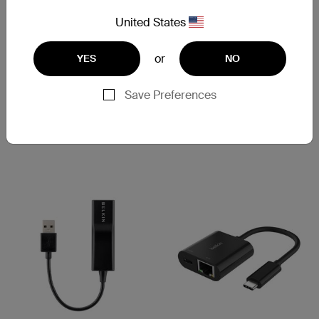
United States
Adattatore 4 in 1 USB-C Core
Novità
or
YES
NO
Connect
Adattatore da USB-C a
Save Preferences
Ethernet da 2,5 Gb
Price:
Price: