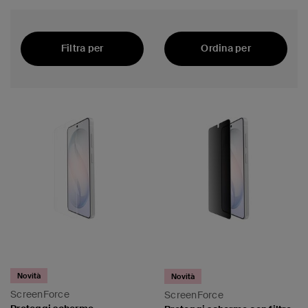
Filtra per
Ordina per
Il più recente
Novità
Novità
ScreenForce
ScreenForce