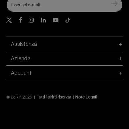
Belkin Twitter
Belkin Facebook
Belkin Instagram
Belkin LinkedIn
Belkin Youtube
Belkin TikTok
Assistenza
Azienda
Account
© Belkin 2026 | Tutti i diritti riservati |
Note Legali