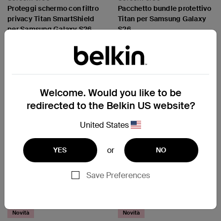
Proteggi schermo con filtro
Pacchetto bundle protettivo
privacy Titan SmartShield
Titan per Samsung Galaxy
per Samsung Galaxy S26
S26
Price:
Price:
Welcome. Would you like to be
redirected to the Belkin US website?
United States
or
YES
NO
Save Preferences
Novità
Novità