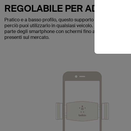
REGOLABILE PER ADATTARSI
Pratico e a basso profilo, questo supporto con clip si adatta
perciò puoi utilizzarlo in qualsiasi veicolo. Le staffe regola
parte degli smartphone con schermi fino a 5,5 pollici, incl
presenti sul mercato.