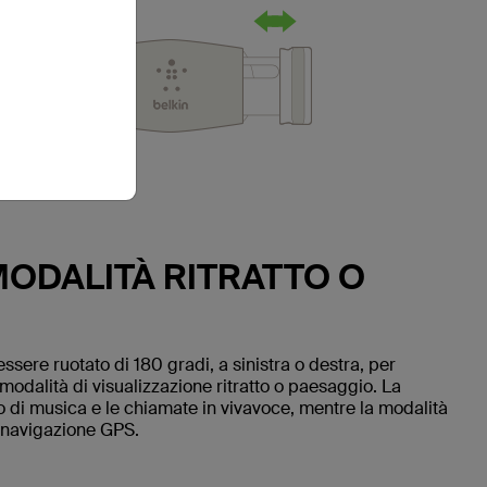
MODALITÀ RITRATTO O
ssere ruotato di 180 gradi, a sinistra o destra, per
modalità di visualizzazione ritratto o paesaggio. La
olto di musica e le chiamate in vivavoce, mentre la modalità
di navigazione GPS.