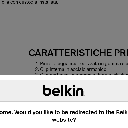
ci e con custodia installata.
CARATTERISTICHE PRI
Pinza di aggancio realizzata in gomma st
Clip interna in acciaio armonico
Clip portacavi in gomma a doppia iniezio
Sistema a molla con pignone e cremaglie
Finitura metallica in argento
Bracci in alluminio pressofuso
Gomma a doppia iniezione
me. Would you like to be redirected to the Bel
website?