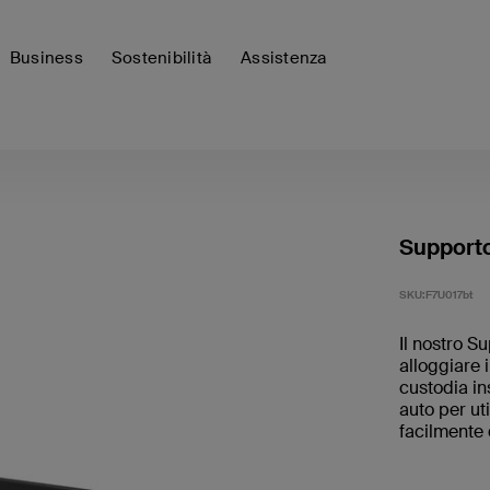
Business
Sostenibilità
Assistenza
Supporto
SKU:
F7U017bt
Il nostro S
alloggiare 
custodia in
auto per uti
facilmente 