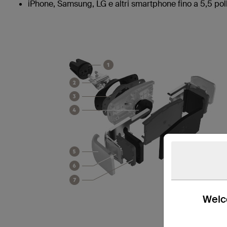
iPhone, Samsung, LG e altri smartphone fino a 5,5 polli
Welco