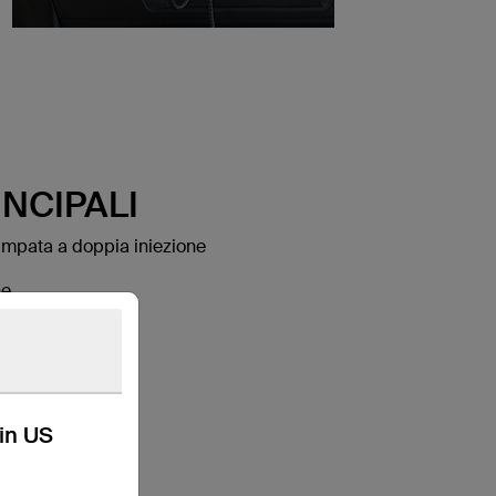
NCIPALI
ampata a doppia iniezione
ne
ra
kin US