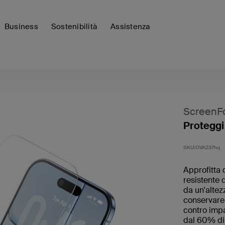
Business
Sostenibilità
Assistenza
ScreenF
Proteggi
SKU:
OVA237hq
Approfitta 
resistente 
da un'altezz
conservare 
contro impa
dal 60% di 