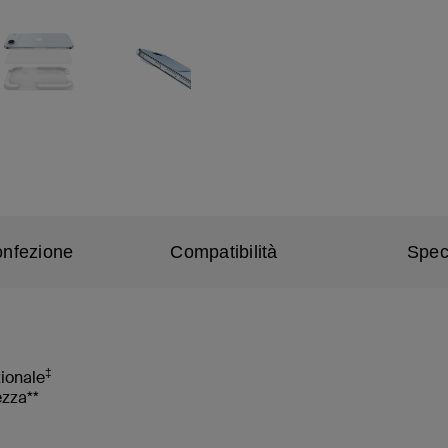
onfezione
Compatibilità
Spec
‡
zionale
ezza**