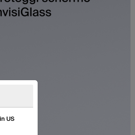
kin US