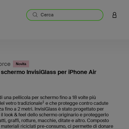
ACCESS
orce
Novità
 schermo InvisiGlass per iPhone Air
3,4 di 5
di una pellicola per schermo fino a 18 volte più
‡
del vetro tradizionale
e che protegge contro cadute
a fino a 2 metri. InvisiGlass è stato progettato per
il look & feel dello schermo originario e proteggerlo
tti, graffi, rotture, macchie, ditate e altro. Composto
materiali riciclati pre-consumo, ci permette di donare