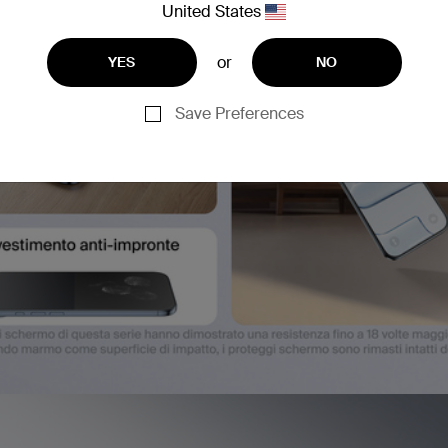
United States
or
YES
NO
Save Preferences