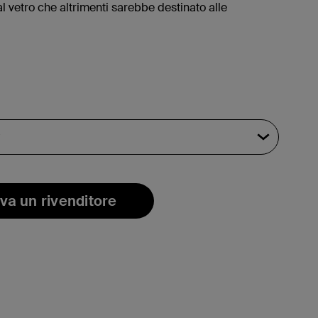
al vetro che altrimenti sarebbe destinato alle
.
va un rivenditore