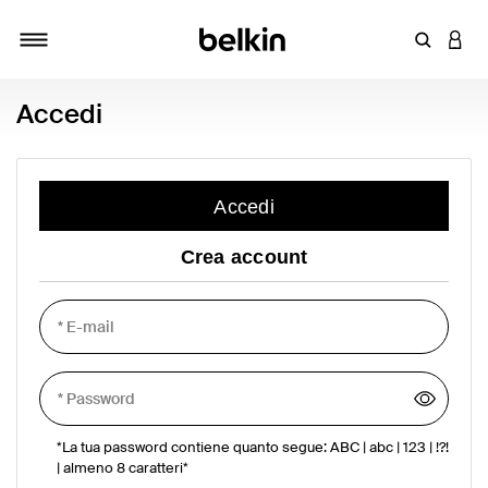
Inserisci 
ACCE
Attiva/Disattiva navigazione
Accedi
Accedi
Crea account
*La tua password contiene quanto segue: ABC | abc | 123 | !?!
| almeno 8 caratteri*