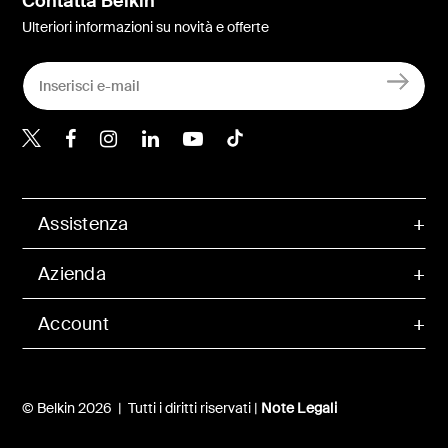
Contatta Belkin
Ulteriori informazioni su novità e offerte
Belkin Twitter
Belkin Facebook
Belkin Instagram
Belkin LinkedIn
Belkin Youtube
Belkin TikTok
Assistenza
Azienda
Account
© Belkin 2026 | Tutti i diritti riservati |
Note Legali