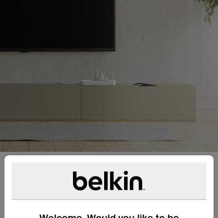
900 joule di protezione dalle
sovratensioni
Riduci i rischi di danni e aumenta la durata di vita
delle tue apparecchiature elettroniche ed
Welcome. Would you like to be