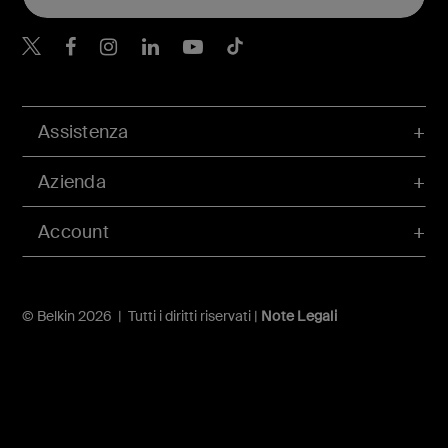
Belkin Twitter
Belkin Facebook
Belkin Instagram
Belkin LinkedIn
Belkin Youtube
Belkin TikTok
Assistenza
Azienda
Account
© Belkin 2026 | Tutti i diritti riservati |
Note Legali