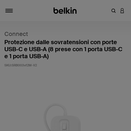
Inserisci 
ACCE
Attiva/Disattiva navigazione
Connect
Protezione dalle sovratensioni con porte
USB-C e USB-A (8 prese con 1 porta USB-C
e 1 porta USB-A)
SKU:
SRB003vf2M-V2
3,7 di 5 - Valutazione clienti