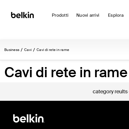
Prodotti
Nuovi arrivi
Esplora
Business
Cavi
Cavi di rete in rame
Cavi di rete in rame
category reults