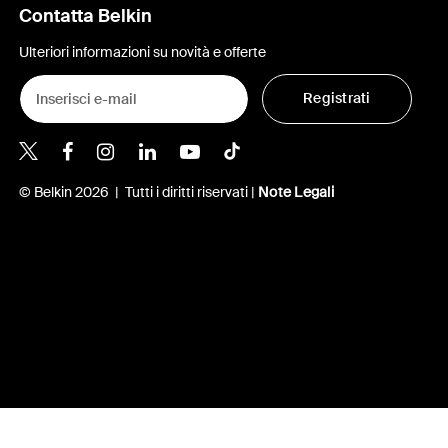
Contatta Belkin
Ulteriori informazioni su novità e offerte
Registrati
Belkin Twitter
Belkin Facebook
Belkin Instagram
Belkin LinkedIn
Belkin Youtube
Belkin TikTok
© Belkin 2026 | Tutti i diritti riservati |
Note Legali