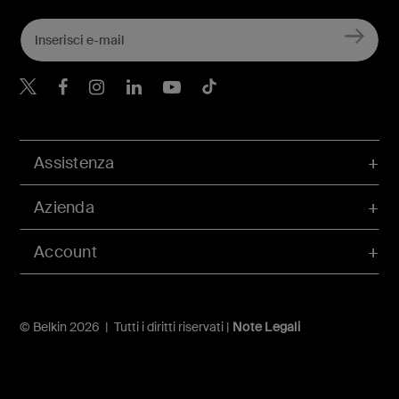
Belkin Twitter
Belkin Facebook
Belkin Instagram
Belkin LinkedIn
Belkin Youtube
Belkin TikTok
Assistenza
Azienda
Account
© Belkin 2026 | Tutti i diritti riservati |
Note Legali