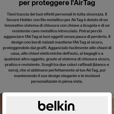
per proteggere l'AirTag
Tieni traccia dei tuoi effetti personali in tutta sicurezza. Il
Secure Holder con filo metallico per AirTag è dotato di un
innovativo sistema di chiusura con chiave a brugola e di un
resistente cavo metallico intrecciato. Potrai perciò
agganciare l'AirTag ai tuoi oggetti senza paura di perderlo. Il
design con bordi rialzati mantiene l'AirTag al sicuro,
proteggendolo dai graffi. Aggancialo facilmente alle chiavi di
casa, alle chiavi elettroniche dell'auto, ai bagagli o a
qualsiasi altro oggetto, grazie al sistema di chiusura sicuro,
pratico e resistente. Scegli tra due colori raffinati (bianco e
nero), che si abbinano perfettamente al tuo AirTag, pur
mantenendo il suo design elegante e le incisioni
personalizzate in piena vista.