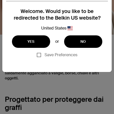
Nex
Welcome. Would you like to be
redirected to the Belkin US website?
United States
or
YES
NO
Sistema di chiusura ultra sicuro
Save Preferences
Il Secure Holder con filo metallico per AirTag integra un
sistema di chiusura con chiave a brugola e un resistente
cavo metallico intrecciato che mantiene il tuo AirTag
saldamente agganciato a valigie, borse, chiavi e altri
oggetti.
Progettato per proteggere dai
graffi