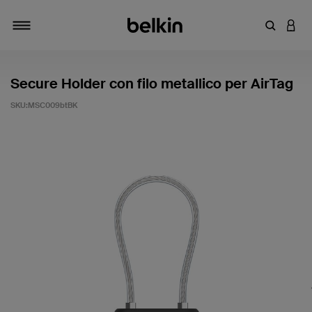
Inserisci 
ACCE
Attiva/Disattiva navigazione
Secure Holder con filo metallico per AirTag
SKU:
MSC009btBK
3,6 di 5 - Valutazione clienti