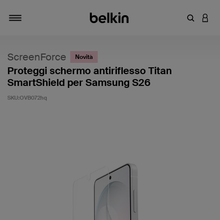
Inserisci 
ACCE
Attiva/Disattiva navigazione
ScreenForce
Novità
Proteggi schermo antiriflesso Titan
SmartShield per Samsung S26
SKU:
OVB072hq
4,2 di 5 - Valutazione clienti