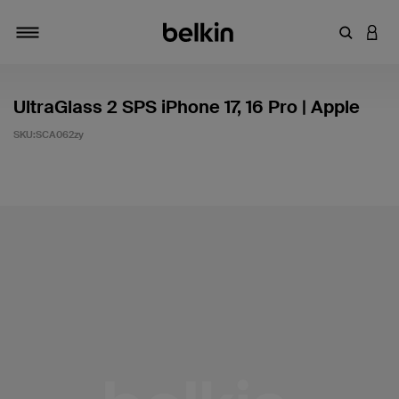
輸入關鍵
登入
切換瀏覽方式
UltraGlass 2 SPS iPhone 17, 16 Pro | Apple
SKU:
SCA062zy
4.1 客戶評分（滿分為 5 分）