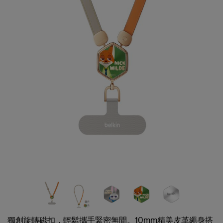
獨創旋轉磁扣，輕鬆攜手緊密無間。10mm精美皮革繩身搭