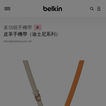
輸入關鍵
登入
切換瀏覽方式
多功能手機帶
新
皮革手機帶（迪士尼系列）
SKU:
MSZ004qcOG-DY
5 客戶評分（滿分為 5 分）