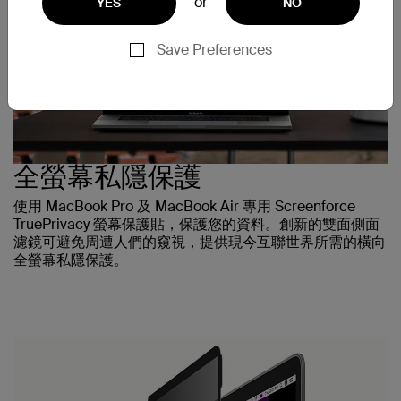
or
YES
NO
Save Preferences
全螢幕私隱保護
使用 MacBook Pro 及 MacBook Air 專用 Screenforce
TruePrivacy 螢幕保護貼，保護您的資料。創新的雙面側面
濾鏡可避免周遭人們的窺視，提供現今互聯世界所需的橫向
全螢幕私隱保護。