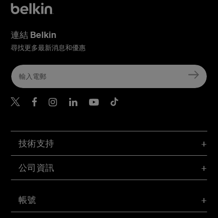
連結 Belkin
尋找更多最新消息和優惠
Belkin Twitter
Belkin Hong Kong Faceboo
Belkin Instagram
Belkin Hong Kong Lin
Belkin Youtube
Belkin TikTok
技術支持
公司資訊
帳號