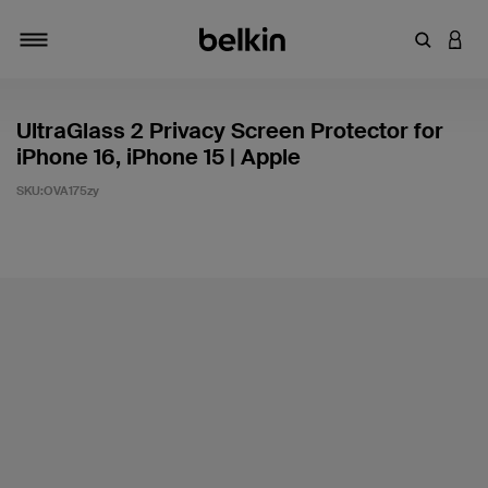
Introduce
INICI
Alternar navegación
UltraGlass 2 Privacy Screen Protector for
iPhone 16, iPhone 15 | Apple
SKU:
OVA175zy
3,1 de 5 en la evaluación de los clientes