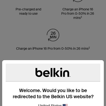
Pre-charged and
Charge an iPhone 16
ready to use
Pro from 0-50% in 26
‡
mins
‡
Charge an iPhone 16 Pro from 0-50% in 26 mins
Welcome. Would you like to be
redirected to the Belkin US website?
United States