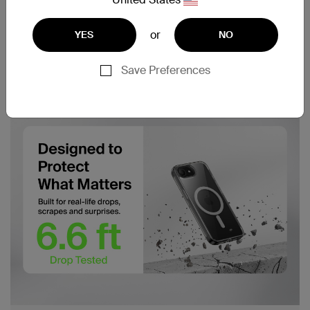
or
YES
NO
Save Preferences