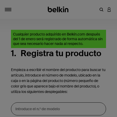
Introduce
INICI
Alternar navegación
Cualquier producto adquirido en Belkin.com después
del 1 de enero será registrado de forma automática sin
que sea necesario hacer nada al respecto.
1.
Registra tu producto
Empieza a escribir el nombre del producto para buscar tu
artículo, introduce el número de modelo, ubicado en la
caja o en la página del producto (número pequeño de
color gris que aparece bajo el nombre del producto), o
utiliza los siguientes desplegables: