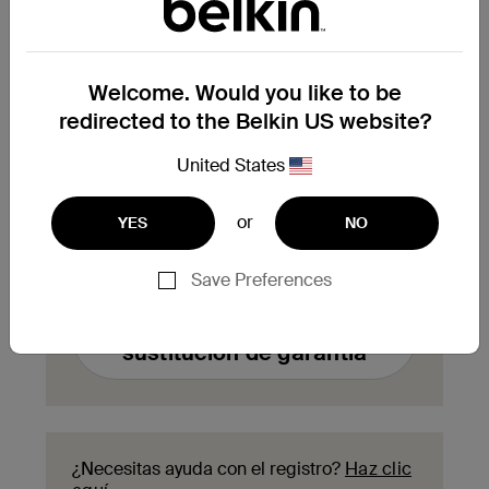
¿Necesitas reclamar la
Welcome. Would you like to be
sustitución de un producto
redirected to the Belkin US website?
en garantía?
United States
Rellena aquí el formulario de solicitud de
sustitución de garantía y nuestro equipo de
atención al cliente se pondrá en contacto
or
YES
NO
contigo para informarte de los siguientes
pasos del proceso.
Save Preferences
Enviar una solicitud de
sustitución de garantía
¿Necesitas ayuda con el registro?
Haz clic