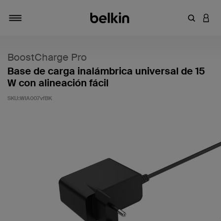
Introduce
INICI
Alternar navegación
BoostCharge Pro
Base de carga inalámbrica universal de 15
W con alineación fácil
SKU:
WIA007vfBK
5 de 5 en la evaluación de los clientes