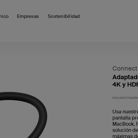
nico
Empresas
Sostenibilidad
Connect
Adaptado
4K y HDR
SKU:
AVC013btB
Usa nuestr
pantalla p
MacBook, P
solución d
máximas de