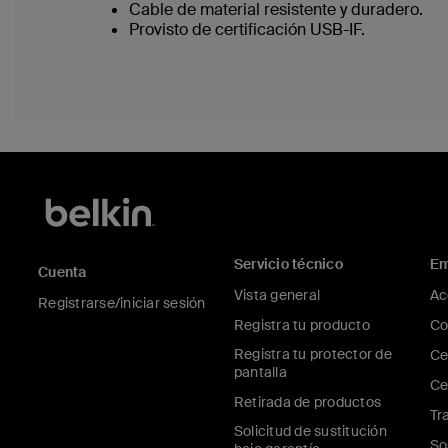
Cable de material resistente y duradero.
Provisto de certificación USB-IF.
Servicio técnico
Em
Cuenta
Vista general
Ac
Registrarse/iniciar sesión
Registra tu producto
Co
Registra tu protector de
Ce
pantalla
Ce
Retirada de productos
Tr
Solicitud de sustitución
So