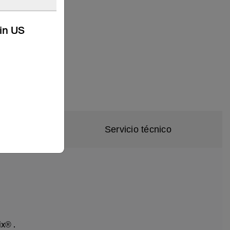
kin US
d
Servicio técnico
x® .