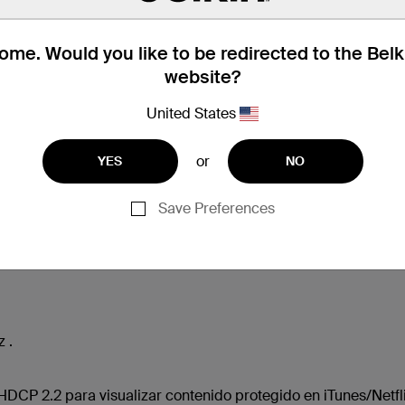
me. Would you like to be redirected to the Bel
website?
United States
or
YES
NO
Save Preferences
ntenido de la caja
Compatibilida
 .
CP 2.2 para visualizar contenido protegido en iTunes/Netfli