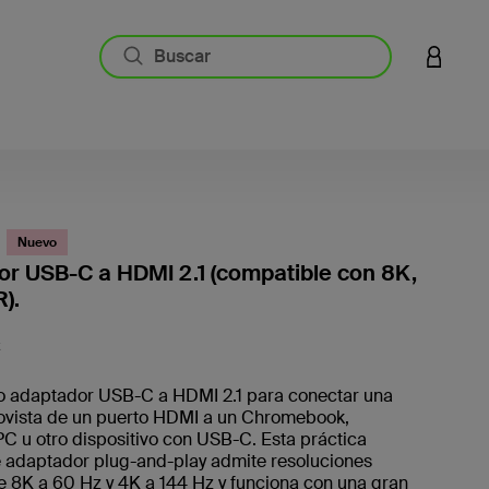
INICIAR
Nuevo
r USB-C a HDMI 2.1 (compatible con 8K,
).
4,2 de 
K
o adaptador USB-C a HDMI 2.1 para conectar una
rovista de un puerto HDMI a un Chromebook,
C u otro dispositivo con USB-C. Esta práctica
e adaptador plug-and-play admite resoluciones
 8K a 60 Hz y 4K a 144 Hz y funciona con una gran