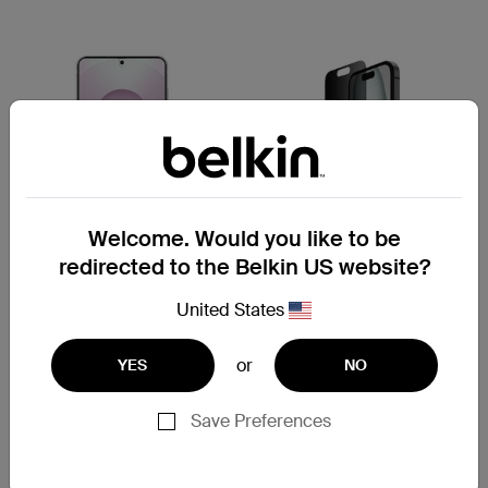
Welcome. Would you like to be
redirected to the Belkin US website?
United States
ScreenForce
ScreenForce
Protector de pantalla con
Protector de pantalla con
or
YES
NO
revestimiento
revestimiento
antimicrobiano InvisiGlass
antimicrobiano
para Samsung Galaxy S25
TemperedGlass Privacy
Save Preferences
Edge
para iPhone 16,15, 14, 13 y 12
Series