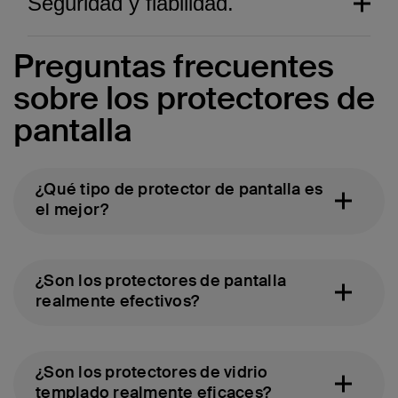
Seguridad y fiabilidad.
Preguntas frecuentes
sobre los protectores de
pantalla
¿Qué tipo de protector de pantalla es
el mejor?
¿Son los protectores de pantalla
Una estética pensada
realmente efectivos?
hasta el último detalle.
Experimenta nuestro galardonado sistema
Rendimiento sin rival.
de protección de pantalla, de forma
¿Son los protectores de vidrio
exclusiva en Apple Stores a nivel global y
Diseñado por Schott, el fabricante más
templado realmente eficaces?