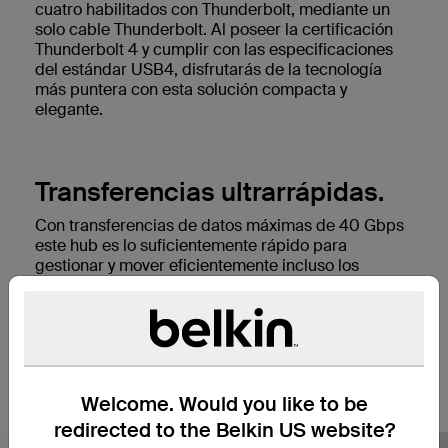
cuatro habilitados con Thunderbolt, mediante un
solo cable Thunderbolt. Al poseer la certificación
Thunderbolt 4 y cumplir con las especificaciones
del estándar USB4, disfrutarás de la tecnología
más puntera con esta solución compacta y
elegante.
Transferencias ultrarrápidas.
Con transferencias de datos máximas de 40 Gbps
este hub es lo suficientemente rápido para
gestionar y mover eficientemente incluso los
archivos más grandes. Disfrutarás siempre de un
rendimiento máximo, incluso cuando tengas
conectado el número máximo posible de
dispositivos y uses varios al mismo tiempo. Podrás
transferir 3 horas de vídeo 4K en menos de un
minuto, 8 veces más rápido que con USB 3.0.
Welcome. Would you like to be
redirected to the Belkin US website?