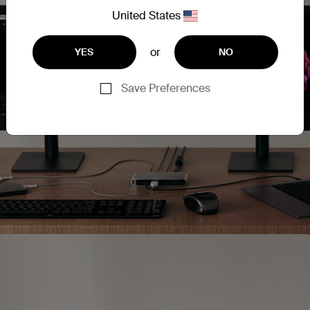
United States
or
YES
NO
Save Preferences