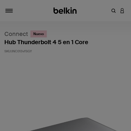
Introduce
INICI
Alternar navegación
Connect
Nuevo
Hub Thunderbolt 4 5 en 1 Core
SKU:
INC013vfSGY
5 de 5 en la evaluación de los clientes