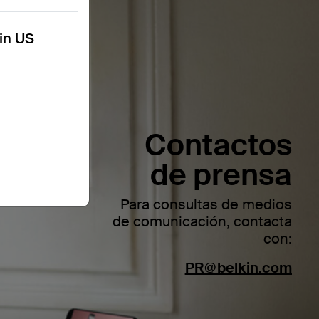
kin US
Contactos
de prensa
Para consultas de medios
de comunicación, contacta
con:
PR@belkin.com