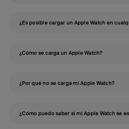
innovación en nuestra industria.
seguros de utilizar, sino que también ofrezcan una f
¿Es posible cargar un Apple Watch en cualq
¿Cómo se carga un Apple Watch?
¿Por qué no se carga mi Apple Watch?
¿Cómo puedo saber si mi Apple Watch se e