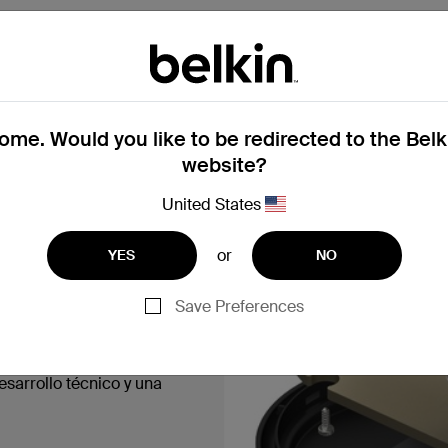
Rendimiento
me. Would you like to be redirected to the Bel
website?
United States
or
ta el último
YES
NO
Save Preferences
e traduce en un
 producción, en el que
sarrollo técnico y una