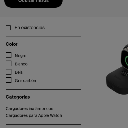
Ocultar filtros
En existencias
Color
Refinar por Color: Negro
Negro
Refinar por Color: Blanco
Blanco
Refinar por Color: Beis
Beis
Refinar por Color: Gris carbón
Gris carbón
Categorías
Cargadores inalámbricos
Refinar por Categorías: Cargadores inalámbricos
Cargadores para Apple Watch
seleccionado/s Refinados por Categorías: Cargadores para Appl