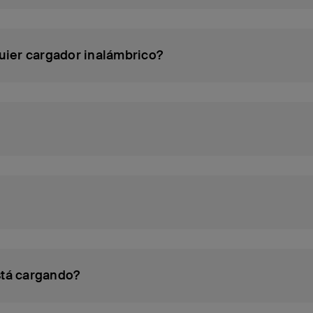
iabilidad sin parangón.
uier cargador inalámbrico?
stá cargando?