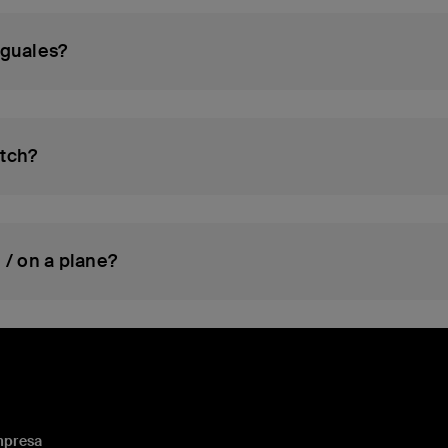
iguales?
atch?
 / on a plane?
presa