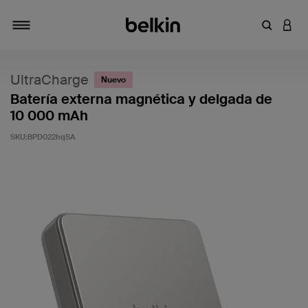
Introduce
INICI
Alternar navegación
UltraCharge
Nuevo
Batería externa magnética y delgada de
10 000 mAh
SKU:
BPD022hqSA
4,8 de 5 en la evaluación de los clientes