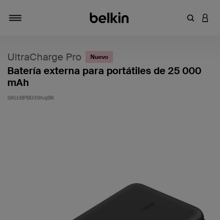
Introduce
INICI
Alternar navegación
UltraCharge Pro
Nuevo
Batería externa para portátiles de 25 000
mAh
SKU:
BPB039hqBK
3,7 de 5 en la evaluación de los clientes