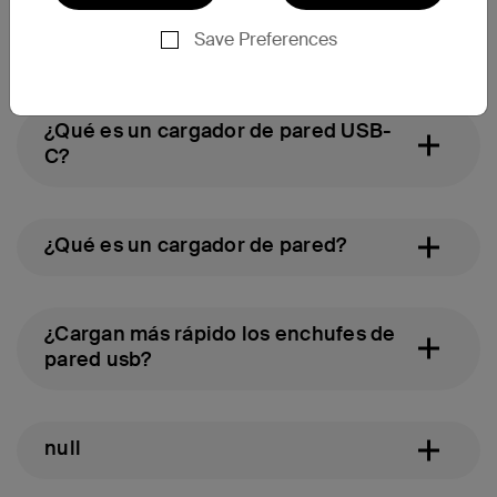
utilizar, sino que también ofrezcan una
Save Preferences
¿En qué consiste la carga USB-C?
fiabilidad sin parangón.
¿Qué es un cargador de pared USB-
C?
¿Qué es un cargador de pared?
¿Cargan más rápido los enchufes de
pared usb?
null