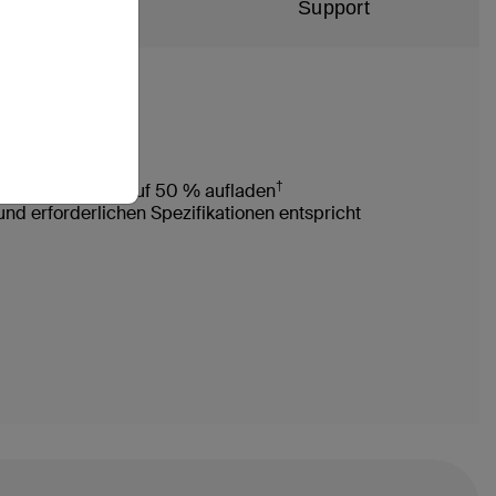
hnische Daten
Support
†
30 Minuten von 0 auf 50 % aufladen
und erforderlichen Spezifikationen entspricht