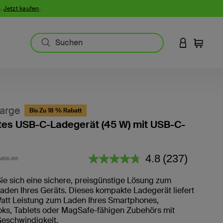
n.
Jetzt kaufen
.
AN IHREM 
Einkauf
arge
Bis Zu 18 % Rabatt
es USB-C-Ladegerät (45 W) mit USB-C-
5 von 5 Kundenrezension
4.8
(237)
MBK-B6
237
Bewertungen
lesen.
ie sich eine sichere, preisgünstige Lösung zum
Link
aden Ihres Geräts. Dieses kompakte Ladegerät liefert
auf
Watt Leistung zum Laden Ihres Smartphones,
derselben
Seite.
s, Tablets oder MagSafe-fähigen Zubehörs mit
Geschwindigkeit.