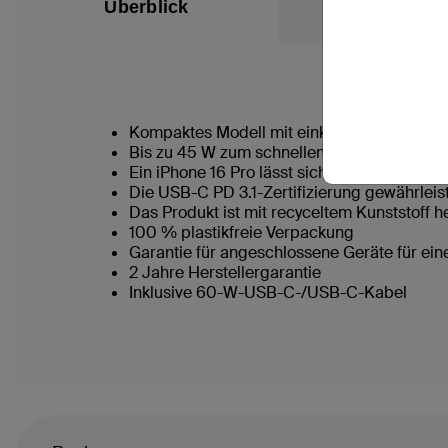
Überblick
Verpackungsi
Kompaktes Modell mit einklappbaren Kontakt
Bis zu 45 W zum schnellen Laden eines Ger
Ein iPhone 16 Pro lässt sich mit der Schne
Die USB-C PD 3.1-Zertifizierung gewährleist
Das Produkt ist mit recyceltem Kunststoff he
100 % plastikfreie Verpackung
Garantie für angeschlossene Geräte für ei
2 Jahre Herstellergarantie
Inklusive 60-W-USB-C-/USB-C-Kabel