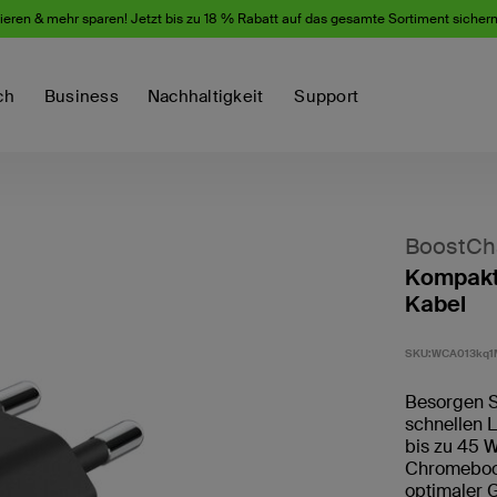
eren & mehr sparen! Jetzt bis zu 18 % Rabatt auf das gesamte Sortiment sicher
ch
Business
Nachhaltigkeit
Support
BoostCh
Kompakt
Kabel
SKU:
WCA013kq1
Besorgen S
schnellen L
bis zu 45 
Chromebook
optimaler 