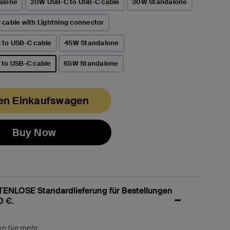
alone
20W USB-C to USB-C cable
30W Standalone
cable with Lightning connector
to USB-C cable
45W Standalone
to USB-C cable
65W Standalone
t
den Einkaufswagen
Buy Now
ENLOSE Standardlieferung für Bestellungen
0 €.
en Sie mehr.