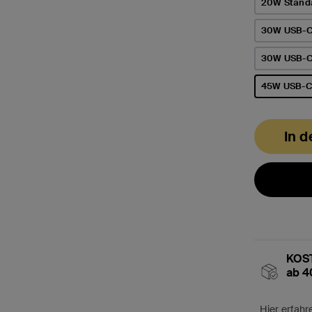
20W Stand
30W USB-C 
30W USB-C 
45W USB-C 
ausgewähl
In 
KOST
ab 4
Hier erfahr