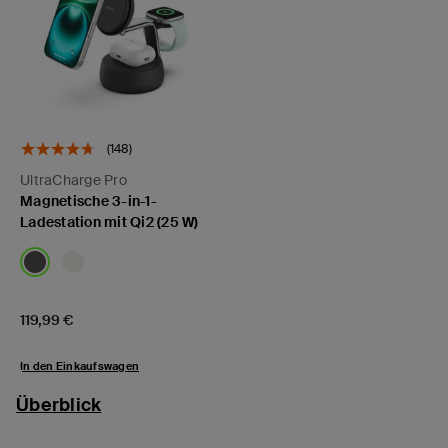
(148)
UltraCharge Pro
Magnetische 3-in-1-
Ladestation mit Qi2 (25 W)
Price:
119,99 €
In den Einkaufswagen
Überblick