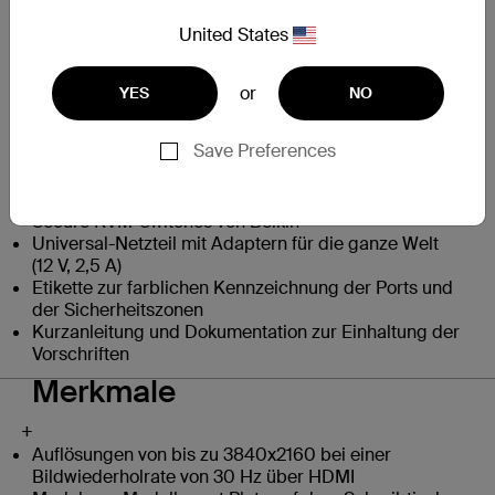
Verpackungsinhalt
United States
+
Belkin F1DN202MOD-BA-4 Modularer 2-Port Secure
Switch für zwei Monitore
or
YES
NO
2x F1DN2MOD-HC-H06 HDMI-Dual-Head-Host-
Kabel, 1,8 m
Save Preferences
1x F1DN2MOD-CC-H06 Dual-Head-Konsolenkabel,
1,8 m
2-Kanal-Fernbedienung aus der Serie modularer
Secure KVM-Switches von Belkin
Universal-Netzteil mit Adaptern für die ganze Welt
(12 V, 2,5 A)
Etikette zur farblichen Kennzeichnung der Ports und
der Sicherheitszonen
Kurzanleitung und Dokumentation zur Einhaltung der
Vorschriften
Merkmale
+
Auflösungen von bis zu 3840x2160 bei einer
Bildwiederholrate von 30 Hz über HDMI