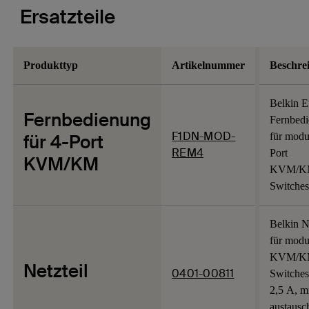
Ersatzteile
Produkttyp
Artikelnummer
Beschre
Belkin E
Fernbedienung
Fernbed
F1DN-MOD-
für 4-Port
für modu
REM4
Port
KVM/KM
KVM/K
Switches
Belkin Ne
für modu
KVM/K
Netzteil
0401-00811
Switches
2,5 A, m
austaus