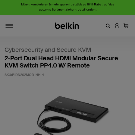
Mixen, kombinieren & mehr sparen! Jetzt bis zu 18 % Rabatt auf das
gesamte Sortiment sichern.
Jetzt kaufen
.
Stichwort oder
AN IHRE
Einka
Navigieren
Cybersecurity and Secure KVM
2-Port Dual Head HDMI Modular Secure
KVM Switch PP4.0 W/ Remote
SKU:
F1DN202MOD-HH-4