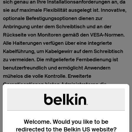
sich genau an Ihre Installationsanforderungen an, da
sie auf maximale Flexibilität ausgelegt ist. Innovative,
optionale Befestigungsoptionen dienen zur
Anbringung unter dem Schreibtisch und an der
Rückseite von Monitoren gemäß den VESA-Normen.
Alle Halterungen verfügen über eine integrierte
Kabelführung, um Kabelgewirr auf dem Schreibtisch
zu vermeiden. Die mitgelieferte Fernbedienung ist
benutzerfreundlich und ermöglicht Anwendern
mühelos die volle Kontrolle. Erweiterte
Garantieoptionen bieten Administratoren die
Möglichkeit, die erwartete Lebensdauer der KVM-
Switches auf andere IT-Komponenten auf dem
Schreibtisch der Benutzer abzustimmen.
Welcome. Would you like to be
redirected to the Belkin US website?