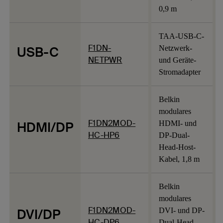
0,9 m
TAA-USB-C-
F1DN-
USB-C
Netzwerk-
NETPWR
und Geräte-
Stromadapter
Belkin
modulares
F1DN2MOD-
HDMI/DP
HDMI- und
HC-HP6
DP-Dual-
Head-Host-
Kabel, 1,8 m
Belkin
modulares
F1DN2MOD-
DVI/DP
DVI- und DP-
HC-DP6
Dual-Head-