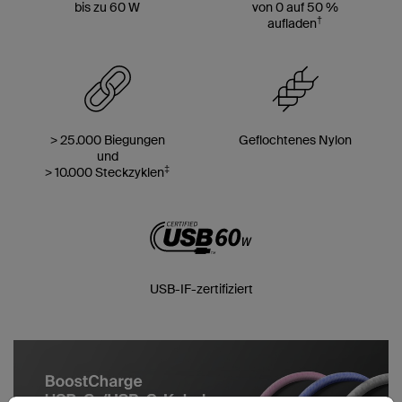
bis zu 60 W
von 0 auf 50 %
†
aufladen
> 25.000 Biegungen
Geflochtenes Nylon
und
‡
> 10.000 Steckzyklen
USB-IF-zertifiziert