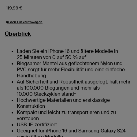
Price:
119,99 €
In den Einkaufswagen
Überblick
Laden Sie ein iPhone 16 und ältere Modelle in
†
25 Minuten von 0 auf 50 % auf
Biegsamer Mantel aus geflochtenem Nylon und
PVC sorgt für mehr Flexibilität und eine einfache
Handhabung
Auf Sicherheit und Robustheit ausgelegt: hält mehr
als 100.000 Biegungen und mehr als
‡
10.000 Steckzyklen stand
Hochwertige Materialien und erstklassige
Konstruktion
Kompakt und leicht zu transportieren und zu
verstauen
USB-IF-zertifiziert
Geeignet für iPhone 16 und Samsung Galaxy S24
sowie ältere Modelle