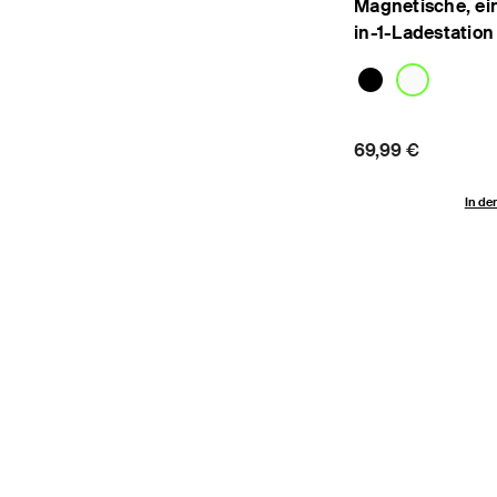
Magnetische, ein
in-1-Ladestation 
Price:
69,99 €
In de