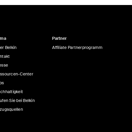
rma
Partner
er Belkin
Affiliate Partnerprogramm
ntakt
esse
ssourcen-Center
bs
chhaltigkeit
ufen Sie bei Belkin
zugsquellen