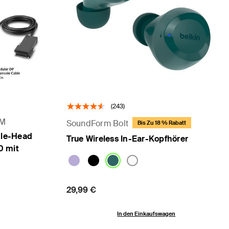
(243)
VM
SoundForm Bolt
Bis Zu 18 % Rabatt
gle-Head
True Wireless In-Ear-Kopfhörer
0 mit
Price:
29,99 €
In den Einkaufswagen