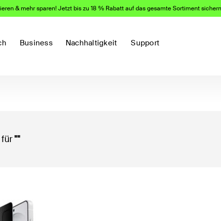
eren & mehr sparen! Jetzt bis zu 18 % Rabatt auf das gesamte Sortiment sicher
ch
Business
Nachhaltigkeit
Support
 für
""