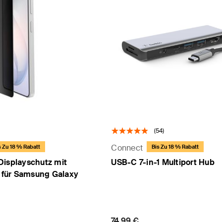
(54)
Connect
s Zu 18 % Rabatt
Bis Zu 18 % Rabatt
Displayschutz mit
USB-C 7-in-1 Multiport Hub
r für Samsung Galaxy
Price:
74,99 €