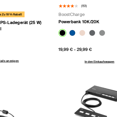
(151)
BoostCharge
s Zu 18 % Rabatt
Powerbank 10K/20K
PS-Ladegerät (25 W)
l
Price:
19,99 €
-
29,99 €
ails anzeigen
In den Einkaufswagen