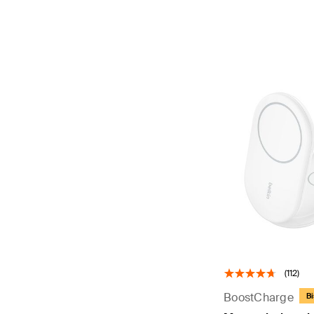
(112)
BoostCharge
Bi