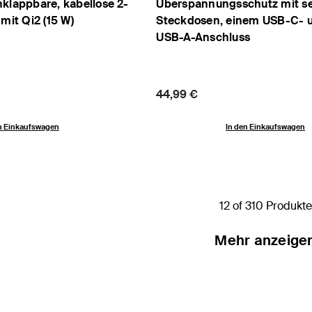
klappbare, kabellose 2-
Überspannungsschutz mit s
mit Qi2 (15 W)
Steckdosen, einem USB-C- 
USB-A-Anschluss
Price:
44,99 €
n Einkaufswagen
In den Einkaufswagen
12 of 310 Produkte
Mehr anzeige