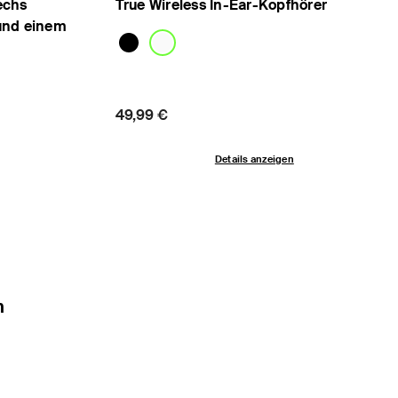
echs
True Wireless In-Ear-Kopfhörer
und einem
Price:
49,99 €
Details anzeigen
n