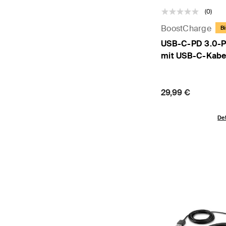
(0)
BoostCharge
Bi
USB-C-PD 3.0-P
mit USB-C-Kabe
Price:
29,99 €
Det