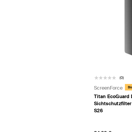
(0)
ScreenForce
Bi
Titan EcoGuard 
Sichtschutzfilte
S26