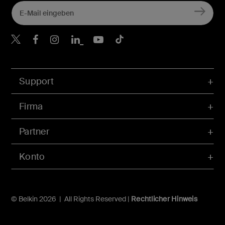
Belkin Twitter
Belkin Facebook
Belkin Instagram
Belkin LinkedIn
Belkin Youtube
Belkin TikTok
Support
Firma
Partner
Konto
© Belkin 2026 | All Rights Reserved |
Rechtlicher Hinweis