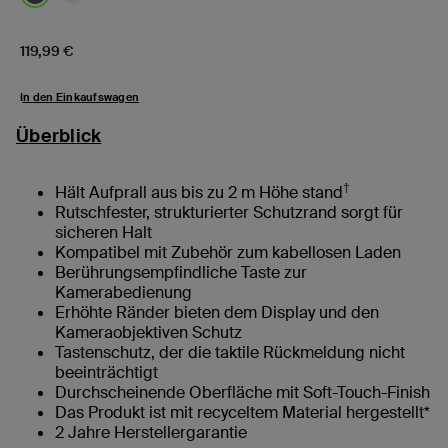
Price:
119,99 €
In den Einkaufswagen
Überblick
†
Hält Aufprall aus bis zu 2 m Höhe stand
Rutschfester, strukturierter Schutzrand sorgt für
sicheren Halt
Kompatibel mit Zubehör zum kabellosen Laden
Berührungsempfindliche Taste zur
Kamerabedienung
Erhöhte Ränder bieten dem Display und den
Kameraobjektiven Schutz
Tastenschutz, der die taktile Rückmeldung nicht
beeinträchtigt
Durchscheinende Oberfläche mit Soft-Touch-Finish
Das Produkt ist mit recyceltem Material hergestellt*
2 Jahre Herstellergarantie