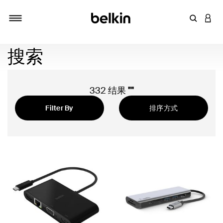
输入关键
登录
切换导航
搜索
332 结果
""
Filter By
排序方式
精选