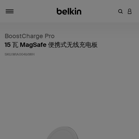
输入关键
登录
切换导航
BoostCharge Pro
15 瓦 MagSafe 便携式无线充电板
SKU:
WIA004btWH
客户评价 5 分（满分 5 分）