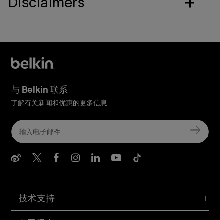
Disclaimers
与 Belkin 联系
了解有关新闻和优惠的更多信息
Belkin Weibo
Belkin Twitter
Belkin Facebook
Belkin Instagram
Belkin LInkedIn
Belkin Youtube
Belkin TikTo
技术支持