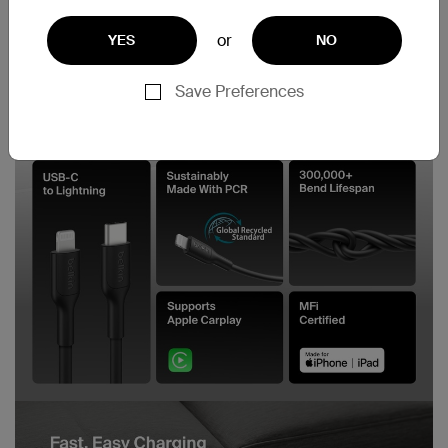
or
YES
NO
Save Preferences