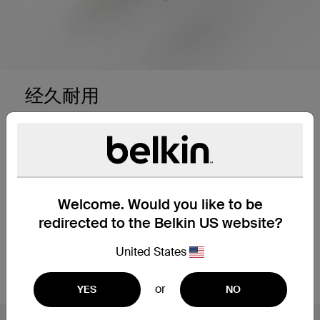
经久耐用
高度耐用的电缆经过测试，可承受 30,000 多次弯曲
*，*这些 USB-C 电缆使用寿命长，可与任何标准
USB-C 端口配合使用。 它们还通过了 USB-IF 认证，
可在您的所有设备上实现安全、无缝的性能。
Welcome. Would you like to be
插入能配合快速充电
redirected to the Belkin US website?
这款 USB-C 转 USB-C 数据线支持 USB-C PD 快速
United States
充电，可在 27 分钟内为三星 S23 Ultra 从 0% 充电至
50%**。
or
YES
NO