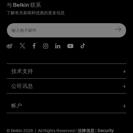
与 Belkin 联系
了解有关新闻和优惠的更多信息
Belkin Weibo
Belkin Twitter
Belkin Facebook
Belkin Instagram
Belkin LInkedIn
Belkin Youtube
Belkin TikTo
技术支持
公司讯息
帐户
© Belkin 2026 | All Rights Reserved |
法律信息
|
Security