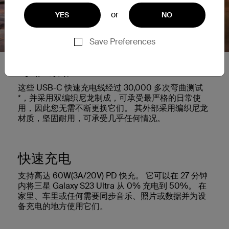
or
YES
NO
Save Preferences
可靠耐用
这些 USB-C 快速充电线经过 30,000 多次弯曲测试
*，并采用双编织尼龙制成，可承受最严格的日常使
用，因此您无需不断更换它们。 其外部采用编织尼龙
材质，坚固耐用，可承受几乎任何情况。
快速充电
支持高达 60W(3A/20V) PD 快充。 它可以在 27 分钟
内将三星 Galaxy S23 Ultra 从 0% 充电到 50%。 在
家里、车里或任何需要同步音乐、照片或数据并为设
备充电的地方使用它们。